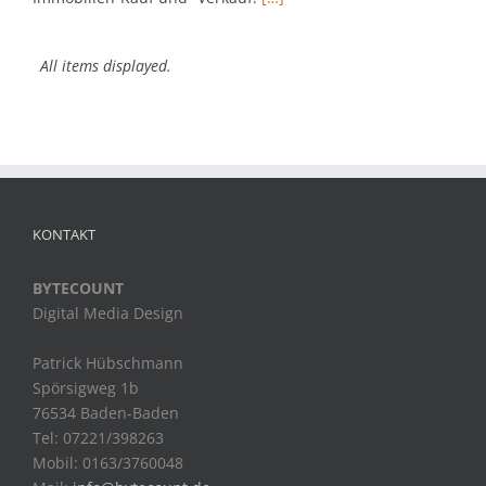
KONTAKT
BYTECOUNT
Digital Media Design
Patrick Hübschmann
Spörsigweg 1b
76534 Baden-Baden
Tel: 07221/398263
Mobil: 0163/3760048
Mail:
info@bytecount.de
Web:
www.bytecount.de