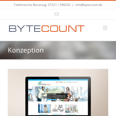
Zum
Telefonische Beratung: 07221 / 398263
|
info@bytecount.de
Inhalt
E-
springen
Mail
Konzeption