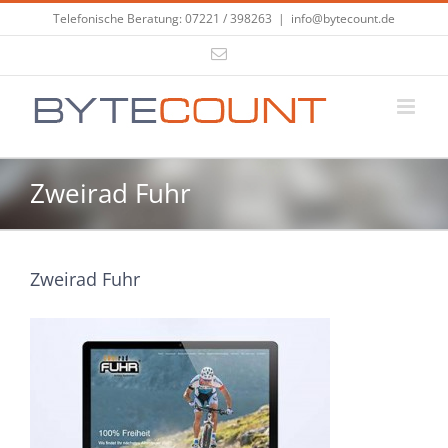
Zum
Telefonische Beratung: 07221 / 398263
|
info@bytecount.de
Inhalt
E-
springen
Mail
Zweirad Fuhr
Zweirad Fuhr