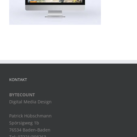
KONTAKT
BYTECOUNT
Digital Media Design
Patrick Hübschmann
Spörsigweg 1b
76534 Baden-Baden
Tel: 07221/398263