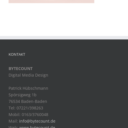
KONTAKT
BYTECOUNT
Digital Media Design
Patrick Hübschmann
Spörsigweg 1b
76534 Baden-Baden
Tel: 07221/398263
Mobil: 0163/3760048
Mail:
info@bytecount.de
Web:
www.bytecount.de