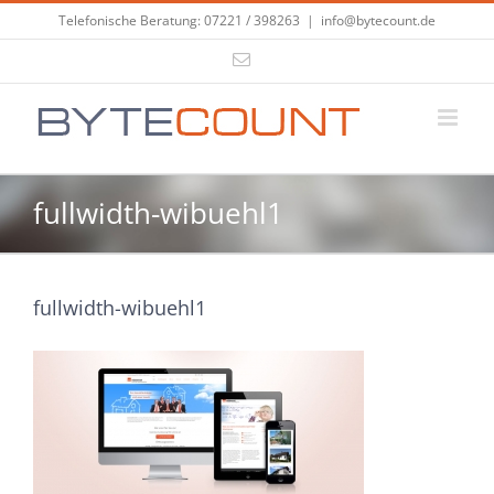
Zum
Telefonische Beratung: 07221 / 398263
|
info@bytecount.de
Inhalt
E-
springen
Mail
fullwidth-wibuehl1
fullwidth-wibuehl1