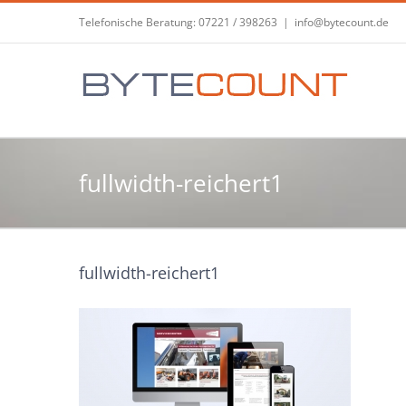
Zum
Telefonische Beratung: 07221 / 398263
|
info@bytecount.de
Inhalt
springen
fullwidth-reichert1
fullwidth-reichert1