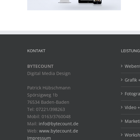
KONTAKT
LEISTUN
BYTECOUNT
Webent
Digital Media Design
Grafik 
Patrick Hübschmann
Fotogra
Spörsigweg 1b
76534 Baden-Baden
Video 
Tel: 07221/398263
Mobil: 0163/3760048
Market
Mail:
info@bytecount.de
Web:
www.bytecount.de
Worksh
Impressum