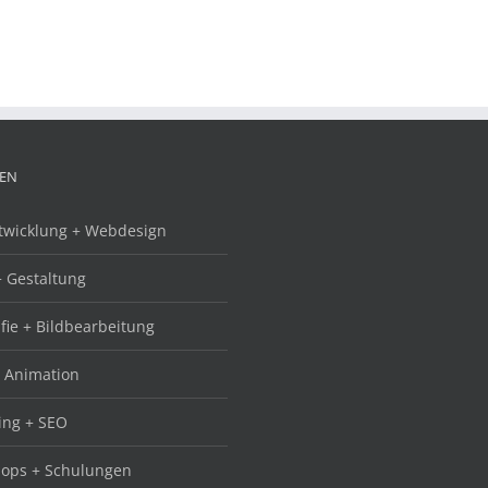
GEN
wicklung + Webdesign
+ Gestaltung
fie + Bildbearbeitung
+ Animation
ing + SEO
ops + Schulungen