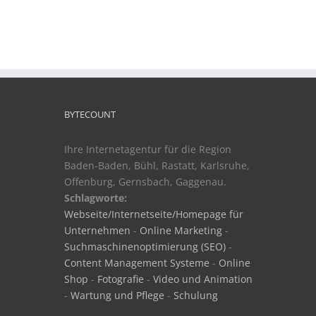
BYTECOUNT
Ihre Internetagentur für die Region
Baden-Baden, Bühl, Rastatt, Karlsruhe,
Offenburg, Gernsbach, Gaggenau.
Schlagworte:
Webseite/Internetseite/Homepage für
Unternehmen
-
Online Marketing
-
Suchmaschinenoptimierung (SEO)
-
Content Management Systeme
-
Online
Shop
-
Fotografie
-
Video und Animation
-
Wartung und Pflege
-
Schulung