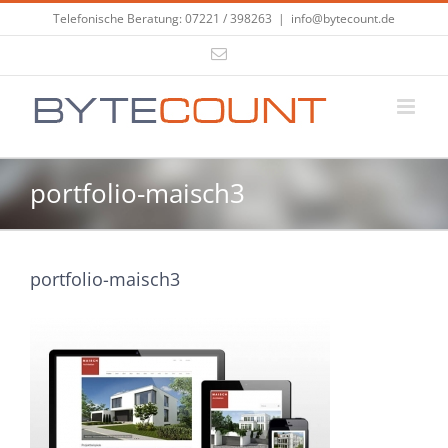
Zum
Telefonische Beratung: 07221 / 398263
|
info@bytecount.de
Inhalt
E-
springen
Mail
portfolio-maisch3
portfolio-maisch3