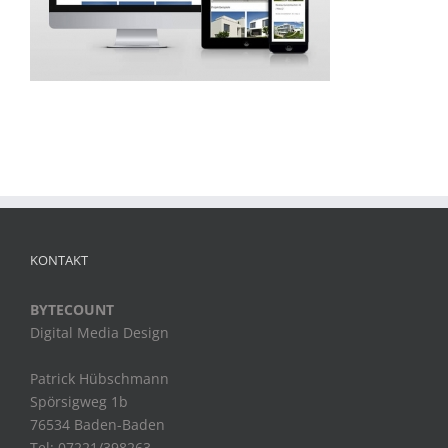
KONTAKT
BYTECOUNT
Digital Media Design
Patrick Hübschmann
Spörsigweg 1b
76534 Baden-Baden
Tel: 07221/398263