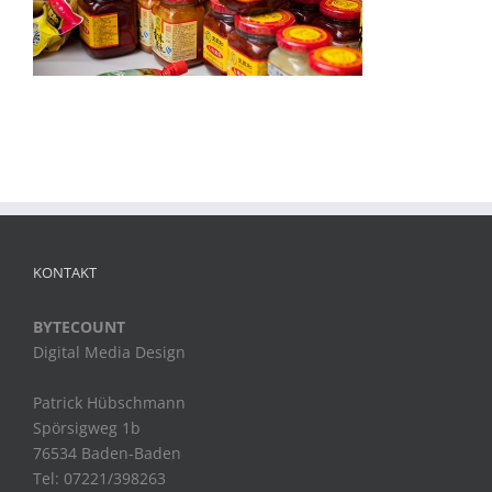
KONTAKT
BYTECOUNT
Digital Media Design
Patrick Hübschmann
Spörsigweg 1b
76534 Baden-Baden
Tel: 07221/398263