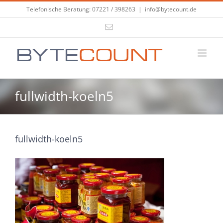
Zum
Telefonische Beratung: 07221 / 398263
|
info@bytecount.de
Inhalt
E-
springen
Mail
fullwidth-koeln5
fullwidth-koeln5