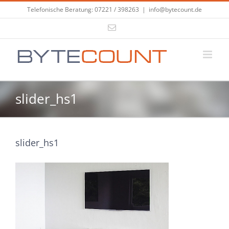
Zum
Telefonische Beratung: 07221 / 398263
|
info@bytecount.de
Inhalt
E-
springen
Mail
slider_hs1
slider_hs1