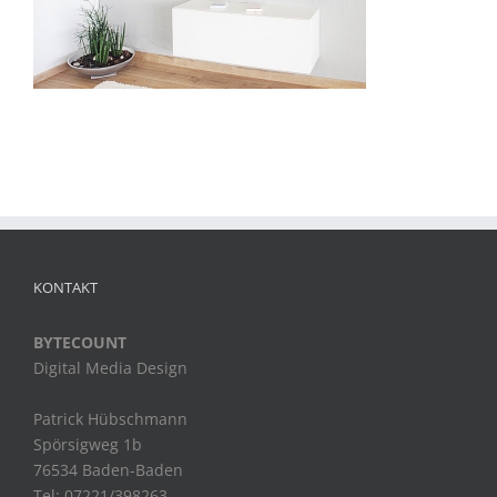
KONTAKT
BYTECOUNT
Digital Media Design
Patrick Hübschmann
Spörsigweg 1b
76534 Baden-Baden
Tel: 07221/398263